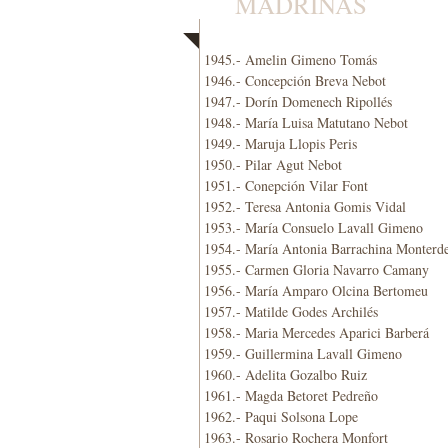
MADRINAS
1945.- Amelin Gimeno Tomás
1946.- Concepción Breva Nebot
1947.- Dorín Domenech Ripollés
1948.- María Luisa Matutano Nebot
1949.- Maruja Llopis Peris
1950.- Pilar Agut Nebot
1951.- Conepción Vilar Font
1952.- Teresa Antonia Gomis Vidal
1953.- María Consuelo Lavall Gimeno
1954.- María Antonia Barrachina Monterd
1955.- Carmen Gloria Navarro Camany
1956.- María Amparo Olcina Bertomeu
1957.- Matilde Godes Archilés
1958.- Maria Mercedes Aparici Barberá
1959.- Guillermina Lavall Gimeno
1960.- Adelita Gozalbo Ruiz
1961.- Magda Betoret Pedreño
1962.- Paqui Solsona Lope
1963.- Rosario Rochera Monfort