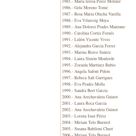
1985.- Maria teresa Perez Moliner
1986.- Gela Moreno Tomé
1987.- Rosa María Olucha Varella
1988.- Eva Vilarroig Moya
1989.- Ana Dolores Prades Manzano
1990.- Carolina Cortés Fornés
1991.- Lidón Vicente Vives
1992.- Alejandra Garcia Ferrer
1993.- Marina Bravo Suárez
1994.- Laura Simón Monterde
1995.- Zoraida Martínez Rubio
1996.- Angela Safont Piñón
1997.- Rebeca Salt Garrigues
1998.- Eva Prades Molla
1999.- Sandra Bort Garcia
2000.- Ana Arechavaleta Guinot
2001.- Laura Roca Garcia
2002.- Ana Arechavaleta Guinot
2003.- Lorena Isasi Pérez
2004.- Miriam Telo Burniol
2005.- Susana Babiloni Chust
2006.- Miriam Telo Burniol