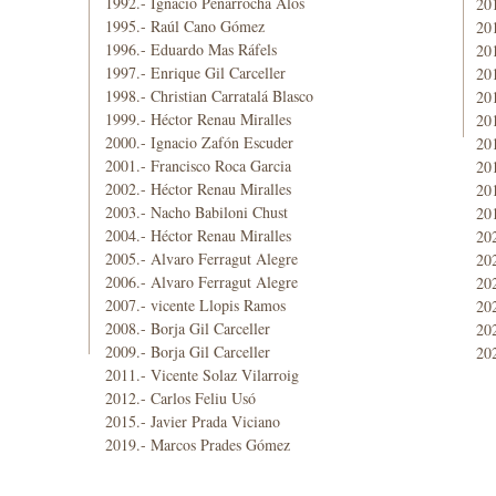
1992.- Ignacio Peñarrocha Alós
201
1995.- Raúl Cano Gómez
201
1996.- Eduardo Mas Ráfels
20
1997.- Enrique Gil Carceller
201
1998.- Christian Carratalá Blasco
201
1999.- Héctor Renau Miralles
20
2000.- Ignacio Zafón Escuder
20
2001.- Francisco Roca Garcia
20
2002.- Héctor Renau Miralles
201
2003.- Nacho Babiloni Chust
20
2004.- Héctor Renau Miralles
202
2005.- Alvaro Ferragut Alegre
202
2006.- Alvaro Ferragut Alegre
202
2007.- vicente Llopis Ramos
20
2008.- Borja Gil Carceller
20
2009.- Borja Gil Carceller
202
2011.- Vicente Solaz Vilarroig
2012.- Carlos Feliu Usó
2015.- Javier Prada Viciano
2019.- Marcos Prades Gómez