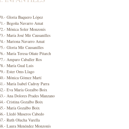
70.- Gloria Baquero López
71.- Begoña Navarro Amat
72.- Mónica Soler Monzonís
3.- María José Mir Causanilles
74.- Mariona Navarro Amat
5.- Gloria Mir Causanilles
6.- María Teresa Oñate Pitarch
77.- Amparo Caballer Ros
78.- María Gual Luis
79.- Ester Oms Llago
80.- Mónica Gómez Martí
1.- María Isabel Cadroy Parra
82.- Eva María Gozalbo Boix
83.- Ana Dolores Prades Manzano
4.- Cristina Gozalbo Boix
85.- María Gozalbo Boix
86.- Lledó Museros Cabedo
7.- Ruth Olucha Varella
88.- Laura Menéndez Monzonís