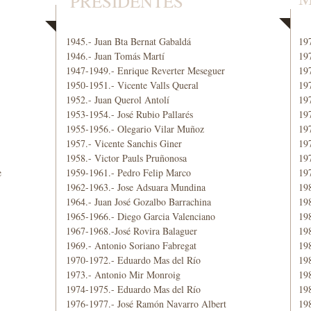
PRESIDENTES
1945.- Juan Bta Bernat Gabaldá
19
1946.- Juan Tomás Martí
19
1947-1949.- Enrique Reverter Meseguer
19
1950-1951.- Vicente Valls Queral
197
1952.- Juan Querol Antolí
19
1953-1954.- José Rubio Pallarés
197
1955-1956.- Olegario Vilar Muñoz
197
1957.- Vicente Sanchis Giner
19
1958.- Victor Pauls Pruñonosa
19
e
1959-1961.- Pedro Felip Marco
19
1962-1963.- Jose Adsuara Mundina
19
1964.- Juan José Gozalbo Barrachina
198
1965-1966.- Diego Garcia Valenciano
19
1967-1968.-José Rovira Balaguer
19
1969.- Antonio Soriano Fabregat
198
1970-1972.- Eduardo Mas del Río
19
1973.- Antonio Mir Monroig
19
1974-1975.- Eduardo Mas del Río
198
1976-1977.- José Ramón Navarro Albert
19