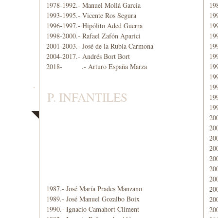
1978-1992.- Manuel Mollá Garcia
19
1993-1995.- Vicente Ros Segura
19
1996-1997.- Hipólito Aded Guerra
199
1998-2000.- Rafael Zafón Aparici
19
2001-2003.- José de la Rubia Carmona
19
2004-2017.- Andrés Bort Bort
19
2018- .- Arturo España Marza
19
19
19
P. INFANTILES
19
19
20
200
20
20
20
20
20
1987.- José María Prades Manzano
200
1989.- José Manuel Gozalbo Boix
20
1990.- Ignacio Camahort Climent
200