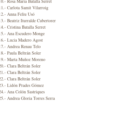
0.- Rosa María Batalla Serret
1.- Carlota Samit Vilarroig
12.- Anna Feliu Usó
3.- Beatriz Iturralde Cubertorer
4.- Cristina Batalla Serret
15.- Ana Escudero Monge
16.- Lucia Madero Agost
17.- Andrea Renau Telo
8.- Paula Beltrán Soler
19.- Marta Muñoz Moreno
0.- Clara Beltrán Soler
1.- Clara Beltrán Soler
2.- Clara Beltrán Soler
23.- Lidón Prades Gómez
24.- Ana Colón Sastriques
5.- Andrea Gloria Torres Serra