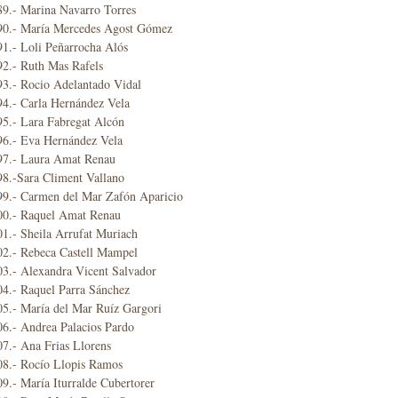
89.- Marina Navarro Torres
90.- María Mercedes Agost Gómez
1.- Loli Peñarrocha Alós
92.- Ruth Mas Rafels
93.- Rocio Adelantado Vidal
94.- Carla Hernández Vela
95.- Lara Fabregat Alcón
96.- Eva Hernández Vela
97.- Laura Amat Renau
98.-Sara Climent Vallano
99.- Carmen del Mar Zafón Aparicio
00.- Raquel Amat Renau
1.- Sheila Arrufat Muriach
02.- Rebeca Castell Mampel
03.- Alexandra Vicent Salvador
04.- Raquel Parra Sánchez
05.- María del Mar Ruíz Gargori
06.- Andrea Palacios Pardo
7.- Ana Frias Llorens
08.- Rocío Llopis Ramos
9.- María Iturralde Cubertorer