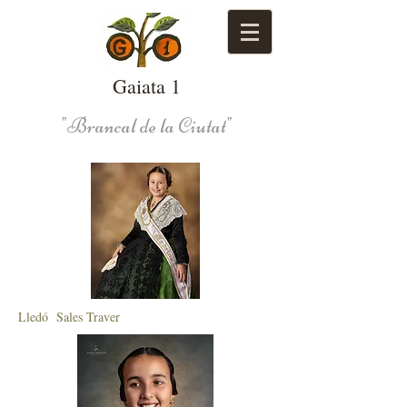
Gaiata 1
"Brancal de la Ciutat"
Lledó Sales Traver