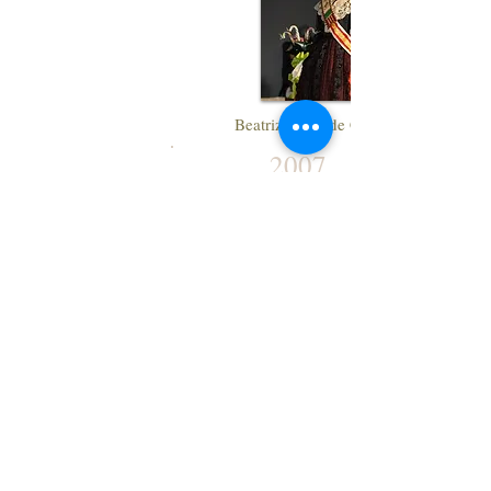
Beatriz Iturralde Cubertorer
2007
Anna Frias Llorens
1999